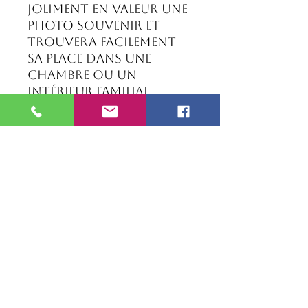
joliment en valeur une
photo souvenir et
trouvera facilement
sa place dans une
chambre ou un
intérieur familial.
Personnalisation
incluse :
• Prénom
• Date de naissance
• Poids
• Taille
Caractéristiques :
• Cadre en bois pour
phtographie 10x15cms
• Gravure soignée
• Support intégré
• Fabrication
artisanale