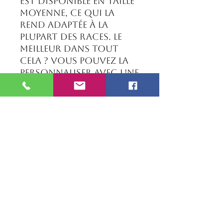
est disponible en taille
moyenne, ce qui la
rend adaptée à la
plupart des races. Le
meilleur dans tout
cela ? Vous pouvez la
personnaliser avec une
gravure sur mesure,
afin que le nom et les
coordonnées de
votre animal soient
toujours à portée de
main. Fabriquée avec
des matériaux
durables, cette
médaille résiste même
aux chiens les plus
actifs. Assurez la
sécurité et le style de