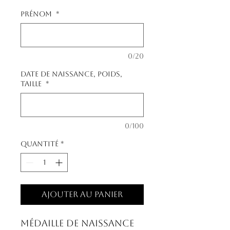
Prénom
*
0/20
Date de naissance, poids,
taille
*
0/100
Quantité
*
Ajouter au panier
Médaille de naissance