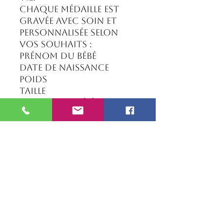
Chaque médaille est
gravée avec soin et
personnalisée selon
vos souhaits :
Prénom du bébé
Date de naissance
Poids
Taille
Son format élégant et
intemporel en fait un
cadeau de naissance
idéal, à offrir aux
jeunes parents ou à
garder comme
souvenir chargé
d’émotion.
✨ Caractéristiques :
Médaille personnalisée