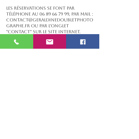
Les réservations se font par
téléphone au 06 89 66 79 99, par mail :
contact@geraldinedoubletphoto
graphe.fr ou par l'onglet
"contact" sur le site internet.
Mais également sur sa page
facebook :
https://www.facebook.com/gerald
inedoubletphotographe
Un acompte devra être réglé à la
réservation (minimum 30%). La date
ne sera bloquée qu’après réception
de cet acompte ET du présent
contrat rempli. Ce dernier devra
être retourné signer à la