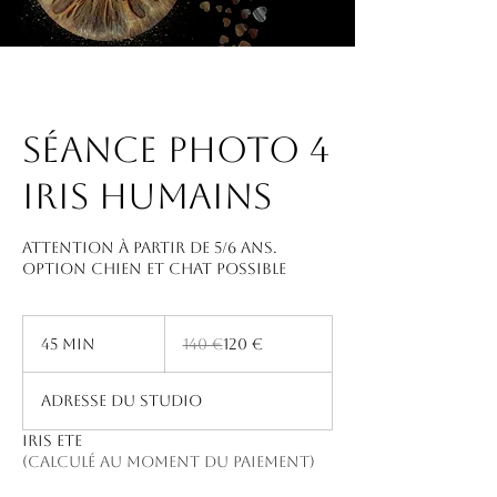
Séance photo 4
iris humains
Attention à partir de 5/6 ans.
Option chien et chat possible
140
euros
45 min
4
140 €
120 €
5
m
Adresse du studio
i
n
IRIS ETE
(Calculé au moment du paiement)