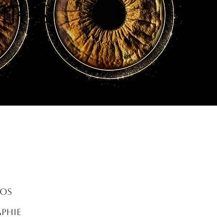
RIS
vos
aphie