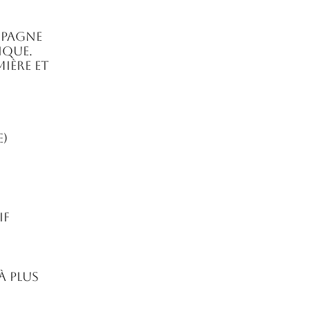
mpagne
ique.
mière et
e)
if
à plus