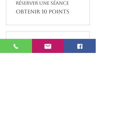
Réserver une séance
Obtenir 10 points
03
Utiliser des
récompenses
Récompense flexible
10 points = 5 € de
réduction
RECOMPENSE FIDELITE