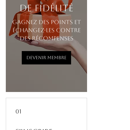
de fidélité
Gagnez des points et
échangez-les contre
des récompenses
Devenir membre
01