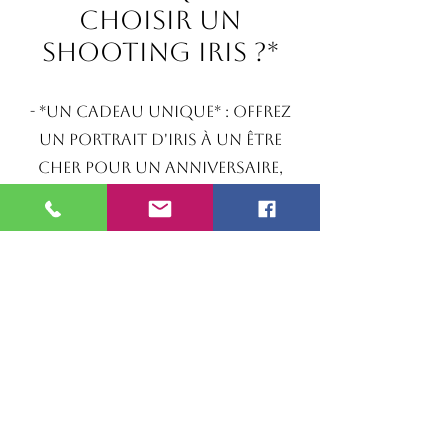
Choisir
un
Shooting Iris ?*
- *Un Cadeau Unique* : Offrez
un portrait d'iris à un être
cher pour un anniversaire,
une Saint-Valentin, ou tout
autre occasion spéciale.
- *Une Œuvre d'Art Personnelle*
: Embellissez votre intérieur
avec une œuvre d'art qui vous
ressemble.
- *Une Expérience Inoubliable* :
Découvrez votre iris comme
vous ne l’avez jamais vu.
Chaque séance est une