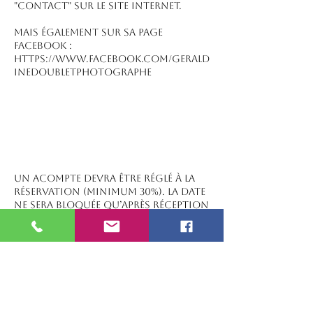
"contact" sur le site internet.
Mais également sur sa page
facebook :
https://www.facebook.com/gerald
inedoubletphotographe
Un acompte devra être réglé à la
réservation (minimum 30%). La date
ne sera bloquée qu’après réception
de cet acompte ET du présent
contrat rempli. Ce dernier devra
être retourné signer à la
photographe par courrier.
A défaut de réception du
règlement dans les 10 jours
suivant l’accord de la