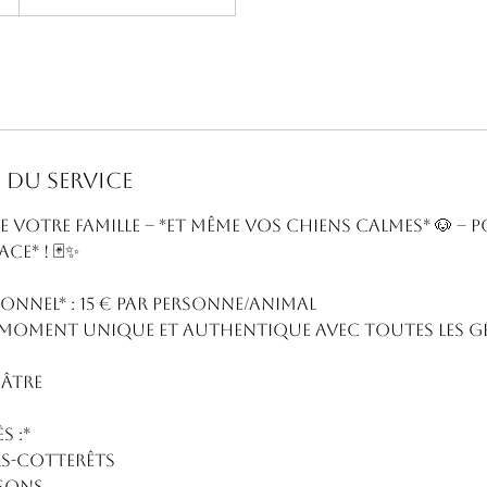
 du service
 votre famille – *et même vos chiens calmes* 🐶 – 
ce* ! 🃏✨
tionnel* : 15 € par personne/animal
 moment unique et authentique avec toutes les g
uâtre
s :*
ers-Cotterêts
ssons