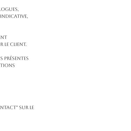
logues,
indicative,
ent
 le client.
s présentes
itions
tact" sur le