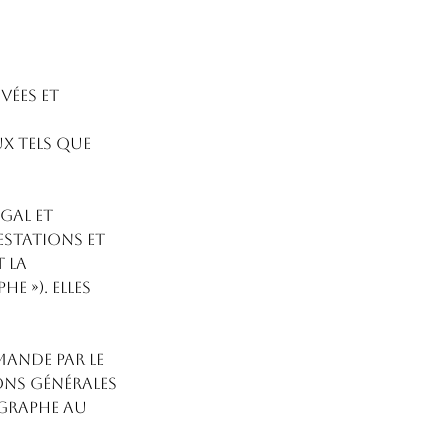
vées et
x tels que
gal et
estations et
t la
 »). Elles
mande par le
ons générales
ographe au