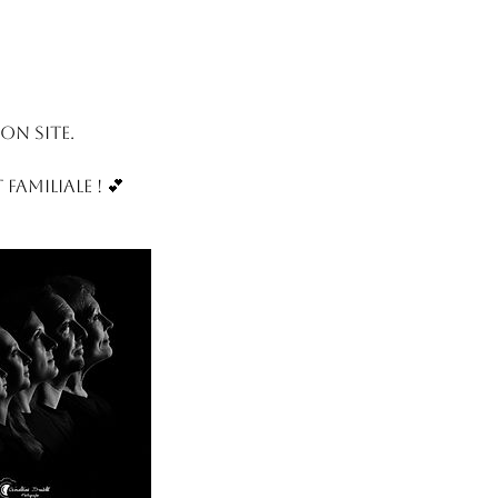
on site.
amiliale ! 💕