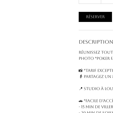
0
m
i
Réserver
n
Description
Réunissez toute
photo *Poker Fa
📸 *Tarif excep
👵 Partagez un
📍 Studio à Lo
🚗 *Facile d’accè
- 15 min de Vill
- 20 min de Soi