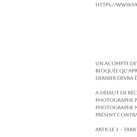
https://www.f
Un acompte devr
bloquée qu’apr
dernier devra 
A défaut de ré
photographe par
photographe n’e
présent contra
ARTICLE 3 – TAR