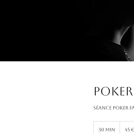
Poker 
Séance Poker fa
45
euros
30 min
3
45 