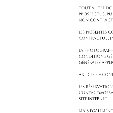
Tout autre do
prospectus, pub
non contractu
Les présentes 
contractuel ind
La Photographe
conditions gén
générales appl
ARTICLE 2 – CO
Les réservations
contact@geral
site internet.
Mais également