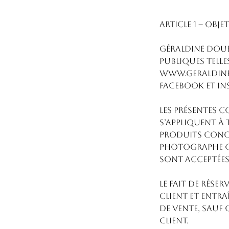
ARTICLE 1 – OBJET
Géraldine Doub
publiques telle
www.geraldined
Facebook et In
Les présentes 
s’appliquent à 
produits conclu
Photographe Gé
sont acceptées 
Le fait de rése
client et entr
de vente, sauf
Client.