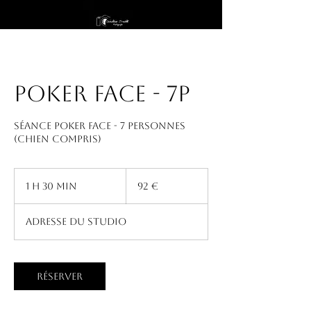
Poker face - 7p
Séance Poker face - 7 personnes
(chien compris)
92
euros
1 h 30 min
1
92 €
3
0
Adresse du studio
m
i
n
Réserver