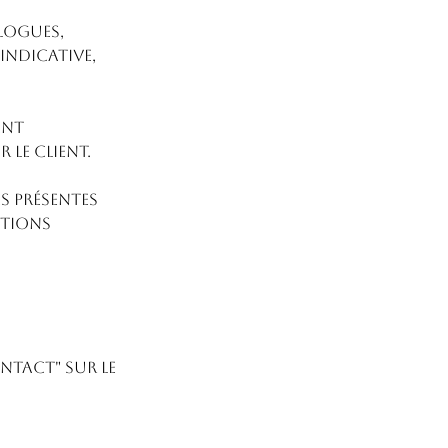
logues,
indicative,
ent
 le client.
s présentes
itions
tact" sur le