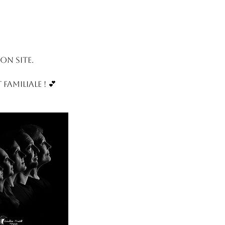
on site.
amiliale ! 💕