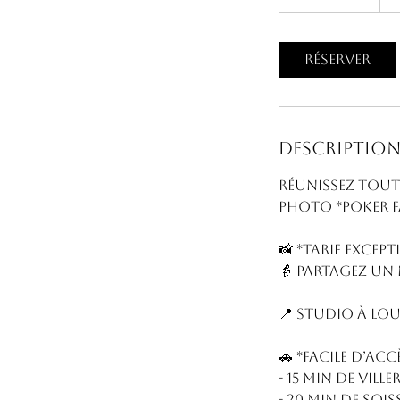
4
5
m
Réserver
i
n
Description
Réunissez toute
photo *Poker Fa
📸 *Tarif excep
👵 Partagez un
📍 Studio à Lo
🚗 *Facile d’accè
- 15 min de Vill
- 20 min de Soi