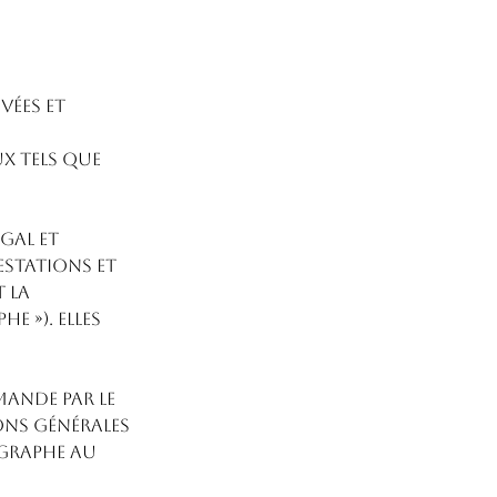
vées et
x tels que
gal et
estations et
t la
 »). Elles
mande par le
ons générales
ographe au