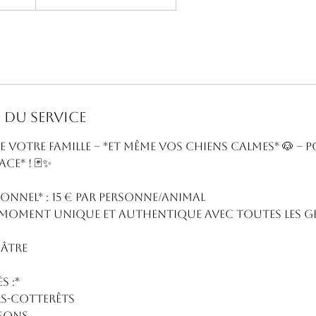
 du service
 votre famille – *et même vos chiens calmes* 🐶 – 
ce* ! 🃏✨
tionnel* : 15 € par personne/animal
 moment unique et authentique avec toutes les g
uâtre
s :*
ers-Cotterêts
ssons